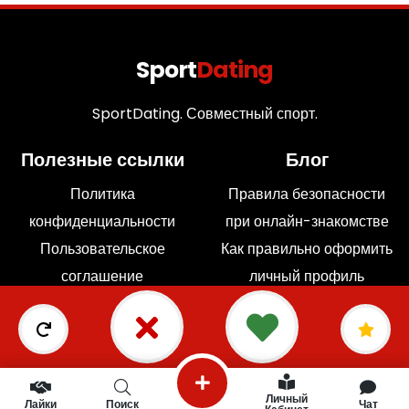
Sport
Dating
SportDating. Совместный спорт.
Полезные ссылки
Блог
Политика
Правила безопасности
конфиденциальности
при онлайн-знакомстве
Пользовательское
Как правильно оформить
соглашение
личный профиль
FAQ
Контакты
Подпишитесь на нашу рассылку новостей
Личный
Лайки
Поиск
Чат
Пишем редко, но только лучший контент.