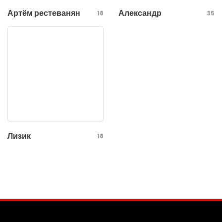
Артём рестеванян
Александр
18
35
Лизик
18