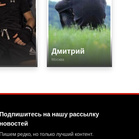
Дмитрий
Москва
Возраст
Страна
та
Город
Тип
ания
Вид спорта
Подпишитесь на нашу рассылку
Соревнования
новостей
SPOF
ка
Пишем редко, но только лучший контент.
Подготовка
ть