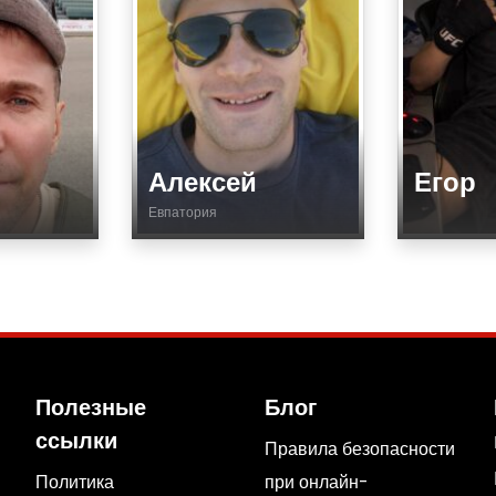
Алексей
Егор
Евпатория
Возраст
Возраст
Город
Тип
Тип
Вид спор
Вид спорта
Пол
Пол
Соревнов
Полезные
Блог
Соревнования
SPOF
ссылки
Правила безопасности
SPOF
Подготов
Политика
при онлайн-
Подготовка
Активнос