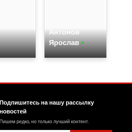
Антонов
Ярослав
•
Возраст
Тип
Вид спорта
Пол
та
Соревнования
Подпишитесь на нашу рассылку
SPOF
новостей
ания
Подготовка
Пишем редко, но только лучший контент.
Активность