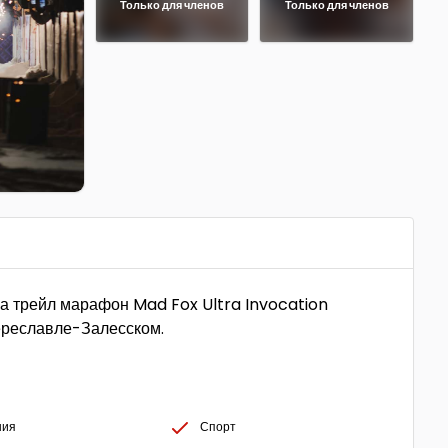
Только для членов
Только для членов
а трейл марафон Mad Fox Ultra Invocation
ереславле-Залесском.
ния
Спорт