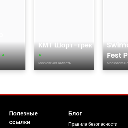
p
КМТ Шорт-трек
Swimc
ь
•
•
Fest 
Московская область
Московская 
Возраст
Возраст
Страна
Страна
Город
Город
Тип
Тип
Вид спорта
Вид спор
Полезные
Блог
Пол
Пол
ссылки
Соревнования
Правила безопасности
Соревнов